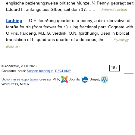
englische beziehungsweise britische Münze, ¼ Penny, geprägt seit
Eduard I., anfangs aus Silber, seit dem 17.… …
Universal-Lexikon
farthing
— O.E. feorðung quarter of a penny, a dim. derivative of
feorða fourth (from feower four ) + ing fractional part. Cognate with
O.Fris. fiardeng, M.L.G. verdink, O.N. fjordhungr. Used in biblical
translation of L. quadrans quarter of a denarius; the …
Etymology
dictionary
© Academic, 2000-2026
18+
Contactez-nous:
Support technique
,
RÉCLAME
Dictionnaires exportation
, créé sur PHP,
Joomla,
Drupal,
WordPress, MODx.