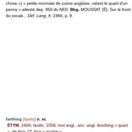
chose ») « petite monnaie de cuivre anglaise, valant le quart d'un
penny » attesté dep. 950 ds
NED.
Bbg.
MOUSSAT (É). Sur le front
du vocab...
Déf. Lang. fr.
1966, p. 9.
farthing
[faʀtiŋ]
n. m.
ÉTYM.
1669;
fardin,
1558; mot angl., anc. angl.
feorthing
« quart
», de
feor.
Cf.
four
« quatre ».