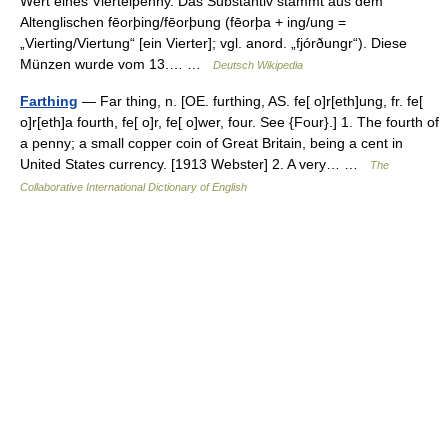
Wert eines Viertelpenny. Das Substantiv stammt aus dem
Altenglischen fēorþing/fēorþung (fēorþa + ing/ung =
„Vierting/Viertung“ [ein Vierter]; vgl. anord. „fjórðungr“). Diese
Münzen wurde vom 13.… …
Deutsch Wikipedia
Farthing
— Far thing, n. [OE. furthing, AS. fe[ o]r[eth]ung, fr. fe[
o]r[eth]a fourth, fe[ o]r, fe[ o]wer, four. See {Four}.] 1. The fourth of
a penny; a small copper coin of Great Britain, being a cent in
United States currency. [1913 Webster] 2. A very… …
The
Collaborative International Dictionary of English