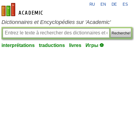
RU
EN
DE
ES
fr-academic.com
Dictionnaires et Encyclopédies sur 'Academic'
Recherche!
interprétations
traductions
livres
Игры ⚽