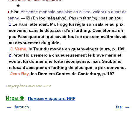
❖
♦
Hist.
Ancienne monnaie anglaise en cuivre, valant un quart de
penny.
— ☑
(En loc. négative).
Pas un farthing :
pas un sou.
1
Le Parsi attendait. Mr. Fogg lui régla son salaire au prix
convenu, sans le dépasser d'un farthing. Ceci étonna un
peu Passepartout, qui savait tout ce que son maître devait
au dévouement du guide.
J. Verne,
le Tour du monde en quatre-vingts jours, p. 109.
2
Peter Holz remercia chaleureusement le brave marin et
voulut lui donner une forte récompense, mais Snubbins
refusa d'accepter un farthing de plus que le prix convenu.
Jean Ray,
les Derniers Contes de Canterbury, p. 197.
Encyclopédie Universelle
.
2012
.
Игры ⚽
Поможем сделать НИР
farouch
fas