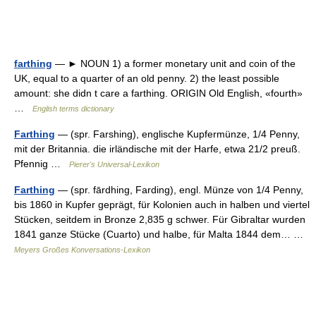
farthing
— ► NOUN 1) a former monetary unit and coin of the
UK, equal to a quarter of an old penny. 2) the least possible
amount: she didn t care a farthing. ORIGIN Old English, «fourth»
…
English terms dictionary
Farthing
— (spr. Farshing), englische Kupfermünze, 1/4 Penny,
mit der Britannia. die irländische mit der Harfe, etwa 21/2 preuß.
Pfennig …
Pierer's Universal-Lexikon
Farthing
— (spr. fārdhing, Farding), engl. Münze von 1/4 Penny,
bis 1860 in Kupfer geprägt, für Kolonien auch in halben und viertel
Stücken, seitdem in Bronze 2,835 g schwer. Für Gibraltar wurden
1841 ganze Stücke (Cuarto) und halbe, für Malta 1844 dem… …
Meyers Großes Konversations-Lexikon