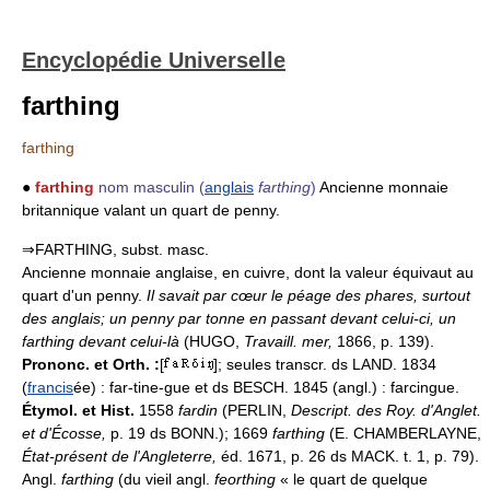
Encyclopédie Universelle
farthing
farthing
●
farthing
nom masculin
(
anglais
farthing
)
Ancienne monnaie
britannique valant un quart de penny.
⇒FARTHING, subst. masc.
Ancienne monnaie anglaise, en cuivre, dont la valeur équivaut au
quart d'un penny.
Il savait par cœur le péage des phares, surtout
des anglais; un penny par tonne en passant devant celui-ci, un
farthing devant celui-là
(HUGO,
Travaill. mer,
1866, p. 139).
Prononc. et Orth. :
[
]; seules transcr. ds LAND. 1834
(
francis
ée) : far-tine-gue et ds BESCH. 1845 (angl.) : farcingue.
Étymol. et Hist.
1558
fardin
(PERLIN,
Descript. des Roy. d'Anglet.
et d'Écosse,
p. 19 ds BONN.); 1669
farthing
(E. CHAMBERLAYNE,
État-présent de l'Angleterre,
éd. 1671, p. 26 ds MACK. t. 1, p. 79).
Angl.
farthing
(du vieil angl.
feorthing
« le quart de quelque