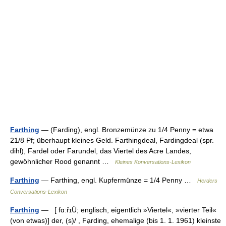
Farthing
— (Farding), engl. Bronzemünze zu 1/4 Penny = etwa
21/8 Pf; überhaupt kleines Geld. Farthingdeal, Fardingdeal (spr.
dihl), Fardel oder Farundel, das Viertel des Acre Landes,
gewöhnlicher Rood genannt …
Kleines Konversations-Lexikon
Farthing
— Farthing, engl. Kupfermünze = 1/4 Penny …
Herders
Conversations-Lexikon
Farthing
— [ fɑːȓɪȖ; englisch, eigentlich »Viertel«, »vierter Teil«
(von etwas)] der, (s)/ , Fạrding, ehemalige (bis 1. 1. 1961) kleinste